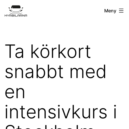
Hoppa
Hyrbilarna.se
Meny
till
innehåll
Ta körkort
snabbt med
en
intensivkurs i